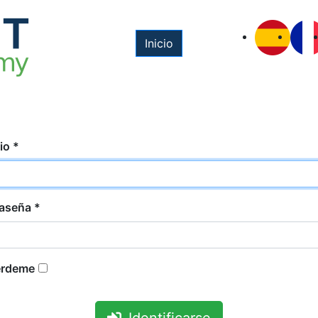
Inicio
io
*
aseña
*
érdeme